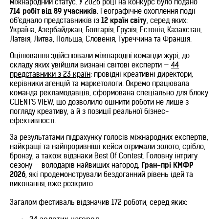
міжнародний статус. У 2026 році на конкурс було подано
714 робіт від 89 учасників
. Географічне охоплення події
об'єднало представників із
12 країн світу
, серед яких:
Україна, Азербайджан, Болгарія, Грузія, Естонія, Казахстан,
Латвія, Литва, Польща, Словенія, Туреччина та Франція.
Оцінювання здійснювали міжнародні команди журі, до
складу яких увійшли визнані світові експерти —
44
представники з 23 країн
: провідні креативні директори,
керівники агенцій та маркетологи. Окремо працювала
команда рекламодавців, сформована спеціально для блоку
CLIENT'S VIEW, що дозволило оцінити роботи не лише з
погляду креативу, а й з позиції реальної бізнес-
ефективності.
За результатами підрахунку голосів міжнародних експертів,
найкращі та найпроривніші кейси отримали золото, срібло,
бронзу, а також відзнаки Best Of Contest. Головну інтригу
сезону — володарів найвищих нагород,
Гран-прі КМФР
2026
, які продемонстрували бездоганний рівень ідей та
виконання, вже розкрито.
Загалом фестиваль відзначив 172 роботи, серед яких: