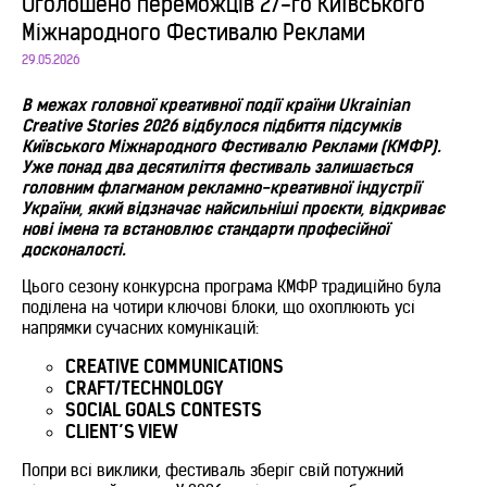
Оголошено переможців 27-го Київського
Міжнародного Фестивалю Реклами
29.05.2026
В межах головної креативної події країни Ukrainian
Creative Stories 2026 відбулося підбиття підсумків
Київського Міжнародного Фестивалю Реклами (КМФР).
Уже понад два десятиліття фестиваль залишається
головним флагманом рекламно-креативної індустрії
України, який відзначає найсильніші проєкти, відкриває
нові імена та встановлює стандарти професійної
досконалості.
Цього сезону конкурсна програма КМФР традиційно була
поділена на чотири ключові блоки, що охоплюють усі
напрямки сучасних комунікацій:
CREATIVE COMMUNICATIONS
CRAFT/TECHNOLOGY
SOCIAL GOALS CONTESTS
CLIENT’S VIEW
Попри всі виклики, фестиваль зберіг свій потужний