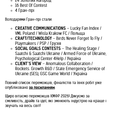
24 золотих нагород
16 Best Of Contest
4 Гран-прі
Володарями Гран-прі стали:
CREATIVE COMMUNICATIONS
– Lucky Fan Index /
VML Poland / Wisla Krakow FC / Польща
CRAFT/TECHNOLOGY
– Birds Never Forget To Fly /
Playmakers / PSP / Грузія
SOCIAL GOALS CONTESTS
– The Healing Stage /
Saatchi & Saatchi Ukraine / Armed Force of Ukraine,
Psychological Center 4Help / Україна
CLIENT’S VIEW
– Anomalous Collaboration /
Rockets. Growth R&D / State Emergency Service of
Ukraine (SES), GSC Game World / Україна
Повний список переможців, фіналістів та їхніх робіт уже
опубліковано
за посиланням
.
Щиро вітаємо переможців КМФР 2026! Дякуємо за
сміливість, драйв та ідеї, які змінюють індустрію на краще і
звучать на весь світ!