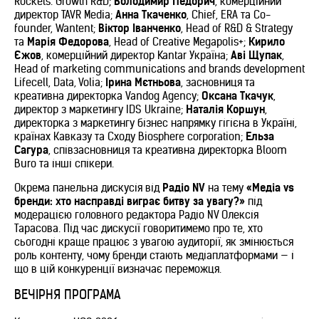
Rockets. Growth R&D;
Володимир Педорич
, комерційний
директор TAVR Media;
Анна Ткаченко
, Chief, ERA та Co-
founder, Wantent;
Віктор Іванченко
, Head of R&D & Strategy
та
Марія Федорова
, Head of Creative Megapolis+;
Кирило
Єжов
, комерційний директор Kantar Україна;
Аві Щупак
,
Head of marketing communications and brands development
Lifecell, Data, Volia;
Ірина Мєтньова
, засновниця та
креативна директорка Vandog Agency;
Оксана Ткачук
,
директор з маркетингу IDS Ukraine;
Наталія Коршун
,
директорка з маркетингу бізнес напрямку гігієна в Україні,
країнах Кавказу та Сходу Biosphere corporation;
Ельза
Сагура
, співзасновниця та креативна директорка Bloom
Buro та інші спікери.
Окрема панельна дискусія від
Радіо NV
на тему
«Медіа vs
бренди: хто насправді виграє битву за увагу?»
під
модерацією головного редактора Радіо NV Олексія
Тарасова. Під час дискусії говоритимемо про те, хто
сьогодні краще працює з увагою аудиторії, як змінюється
роль контенту, чому бренди стають медіаплатформами — і
що в цій конкуренції визначає переможця.
ВЕЧІРНЯ ПРОГРАМА