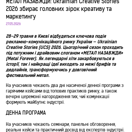
МЕТАЛ НАЗАВЖДИ: Ukrainian Creative Stories
2026 збирає головних зірок креативу та
маркетингу
27.05.2026
28–29 травня в Києві відбудеться ключова подія
рекламно-комунікаційного ринку України — Ukrainian
Creative Stories (UCS) 2026. Цьогорічний сезон проходить
під потужним і драйвовим слоганом «МЕТАЛ НАЗАВЖДИ»
(Metal Forever). Як легендарні хіти закарбовуються в
історії, так і найкращі ідеї виходять за межі брифів та
дедлайнів, трансформуючись у довговічний
фестивальний метал.
На учасників чекають два дні насиченої денної програми з
гарячими кейсами від топових практиків ринку, а також
вечірні церемонії нагородження тих, чиї комунікації
формують майбутнє індустрії.
ДЕННА ПРОГРАМА
На учасників чекають семінари, панельні обговорення,
реальні кейси та практичний досвід від експертів індустрії.