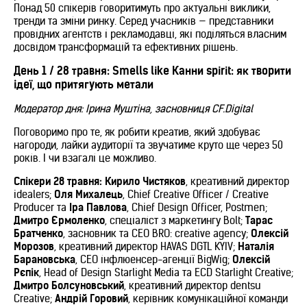
Понад 50 спікерів говоритимуть про актуальні виклики,
тренди та зміни ринку. Серед учасників — представники
провідних агентств і рекламодавці, які поділяться власним
досвідом трансформацій та ефективних рішень.
День 1 / 28 травня: Smells like Канни spirit: як творити
ідеї, що притягують метали
Модератор дня: Ірина Муштіна, засновниця CF.Digital
Поговоримо про те, як робити креатив, який здобуває
нагороди, лайки аудиторії та звучатиме круто ще через 50
років. І чи взагалі це можливо.
Спікери 28 травня:
Кирило Чистяков
, креативний директор
idealers;
Оля Михалець
, Chief Creative Officer / Creative
Producer та
Іра Павлова
, Chief Design Officer, Postmen;
Дмитро Єрмоленко
, спеціаліст з маркетингу Bolt;
Тарас
Братченко
, засновник та СЕО BRO: creative agency;
Олексій
Морозов
, креативний директор HAVAS DGTL KYIV;
Наталія
Барановська
, CEO інфлюенсер-агенції BigWig;
Олексій
Рєпік
, Head of Design Starlight Media та ECD Starlight Creative;
Дмитро Болсуновський
, креативний директор dentsu
Creative;
Андрій Горовий
, керівник комунікаційної команди