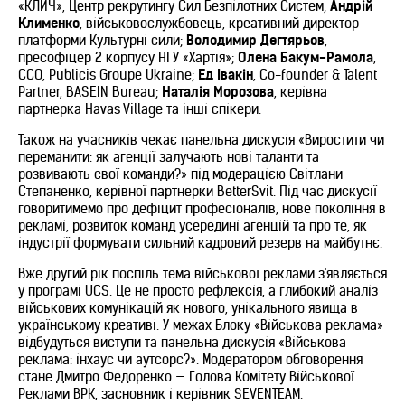
«КЛИЧ», Центр рекрутингу Сил Безпілотних Систем;
Андрій
Клименко
, військовослужбовець, креативний директор
платформи Культурні сили;
Володимир Дегтярьов
,
пресофіцер 2 корпусу НГУ «Хартія»;
Олена Бакум-Рамола
,
CCO, Publicis Groupe Ukraine;
Ед Івакін
, Co-founder & Talent
Partner, BASEIN Bureau;
Наталія Морозова
, керівна
партнерка Havas Village та інші спікери.
Також на учасників чекає панельна дискусія «Виростити чи
переманити: як агенції залучають нові таланти та
розвивають свої команди?» під модерацією Світлани
Степаненко, керівної партнерки BetterSvit. Під час дискусії
говоритимемо про дефіцит професіоналів, нове покоління в
рекламі, розвиток команд усередині агенцій та про те, як
індустрії формувати сильний кадровий резерв на майбутнє.
Вже другий рік поспіль тема військової реклами з'являється
у програмі UCS. Це не просто рефлексія, а глибокий аналіз
військових комунікацій як нового, унікального явища в
українському креативі. У межах Блоку «Військова реклама»
відбудуться виступи та панельна дискусія «Військова
реклама: інхаус чи аутсорс?». Модератором обговорення
стане Дмитро Федоренко — Голова Комітету Військової
Реклами ВРК, засновник і керівник SEVENTEAM.