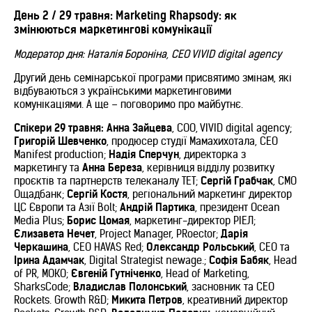
День 2 / 29 травня: Marketing Rhapsody: як
змінюються маркетингові комунікації
Модератор дня: Наталія Бороніна, CEO VIVID digital agency
Другий день семінарської програми присвятимо змінам, які
відбуваються з українськими маркетинговими
комунікаціями. А ще – поговоримо про майбутнє.
Спікери 29 травня: Анна Зайцева
, COO, VIVID digital agency;
Григорій Шевченко
, продюсер студії Мамахихотала, CEO
Manifest production;
Надія Сперчун
, директорка з
маркетингу та
Анна Береза
, керівниця відділу розвитку
проєктів та партнерств телеканалу ТЕТ;
Сергій Грабчак
, СМО
Ощадбанк;
Сергій Костя
, регіональний маркетинг директор
ЦС Європи та Азії Bolt;
Андрій Партика
, президент Ocean
Media Plus;
Борис Цомая
, маркетинг-директор РІЕЛ;
Єлизавета Нечет
, Project Manager, PRoector;
Дарія
Черкашина
, CEO HAVAS Red;
Олександр Рольський
, СЕО та
Ірина Адамчак
, Digital Strategist newage.;
Софія Бабяк
, Head
of PR, МОКО;
Євгеній Гутніченко
, Head of Marketing,
SharksCode;
Владислав Полонський
, засновник та СЕО
Rockets. Growth R&D;
Микита Петров
, креативний директор