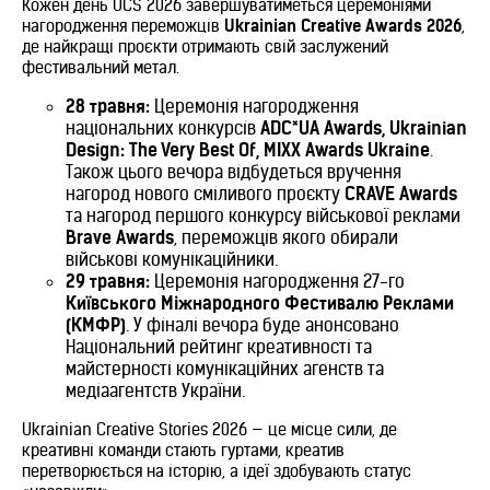
Кожен день UCS 2026 завершуватиметься церемоніями
нагородження переможців
Ukrainian Creative Awards 2026
,
де найкращі проєкти отримають свій заслужений
фестивальний метал.
28 травня:
Церемонія нагородження
національних конкурсів
ADC*UA Awards, Ukrainian
Design: The Very Best Of, MIXX Awards Ukraine
.
Також цього вечора відбудеться вручення
нагород нового сміливого проєкту
CRAVE Awards
та нагород першого конкурсу військової реклами
Brave Awards
, переможців якого обирали
військові комунікаційники.
29 травня:
Церемонія нагородження 27-го
Київського Міжнародного Фестивалю Реклами
(КМФР)
. У фіналі вечора буде анонсовано
Національний рейтинг креативності та
майстерності комунікаційних агенств та
медіаагентств України.
Ukrainian Creative Stories 2026 — це місце сили, де
креативні команди стають гуртами, креатив
перетворюється на історію, а ідеї здобувають статус