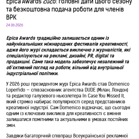
Epica Awards 2026: головні дати цього сезону
та безкоштовна подача роботи для членів
ВРК
24.06.2026
Epica Awards традиційно залишається одним із
найунікальніших міжнародних фестивалів креативності,
адже його журі складається виключно з журналістів, які
спеціалізуються на рекламі, дизайні, PR, digital та
продакшні. Саме така модель забезпечує незалежний та
об’єктивний погляд на роботи, вільний від внутрішньої
індустріальної політики.
У 2026 році президентом журі Epica Awards став Domenico
Loperfido — співзасновник агентства DUDE (Мілан, Лондон)
та редактор галузевого ньюзлетера In Case You Missed It,
який стрімко набирає популярності серед представників
креативної індустрії. Сам Domenico відзначає, що сьогодні
одним із ключових викликів для креативності є вміння
залишатися помітними та актуальними в умовах постійних
змін.
Завдяки багаторічній співпраці Всеукраїнської рекламної