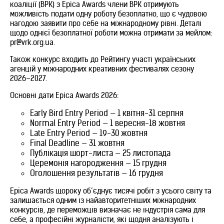
коаліції (ВРК) з Epica Awards члени ВРК отримують
можливість подати одну роботу безоплатно, що є чудовою
нагодою заявити про себе на міжнародному рівні. Деталі
щодо однієї безоплатної роботи можна отримати за мейлом:
pr@vrk.org.ua
.
Також конкурс входить до Рейтингу участі українських
агенцій у міжнародних креативних фестивалях сезону
2026–2027.
Основні дати Epica Awards 2026:
Early Bird Entry Period — 1 квітня-31 серпня
Normal Entry Period — 1 вересня-18 жовтня
Late Entry Period — 19-30 жовтня
Final Deadline — 31 жовтня
Публікація шорт-листа — 25 листопада
Церемонія нагородження — 15 грудня
Оголошення результатів — 16 грудня
Epica Awards щороку об’єднує тисячі робіт з усього світу та
залишається одним із найавторитетніших міжнародних
конкурсів, де переможців визначає не індустрія сама для
себе, а професійні журналісти, які щодня аналізують і