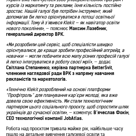
курсів із маркетингу та реклами, їхня кількість постійно
зростає. Нашій галузі був потрібен інструмент, який
допомагав би легко орієнтуватися в потоці освітньої
інформації. Тому й з’явився Klekit — як навігатор освіти
нового покоління»,
— пояснює
Максим Лазебник,
генеральний директор ВРК.
«Ми розробили цей сервіс, щоб спеціалісти швидко
орієнтувалися, де краще зробити професійний апгрейд, а
новачки — могли побачити всю мапу різних професій галузі
й легко інтегруватися в роботу своєї мрії»,
— додає
Світлана Степаненко, керівна партнерка BetterSvit,
членкиня наглядової ради ВРК з напряму навчання
рекламістів та маркетологів.
«Технічно Klekit розроблений на основі платформи
“Профітроль” для планування кар’єри молоді, яка вже
довела свою ефективність. Ми стали технологічним
партнером цього соціального проєкту, щоб спростити шлях
українців до сучасної освіти»,
— коментує
В’ячеслав Фокін,
CEO технологічної компанії JobAtlas.
Робота над проєктом тривала майже рік, найбільше часу
пішло на детальне вивчення галузевої освіти та