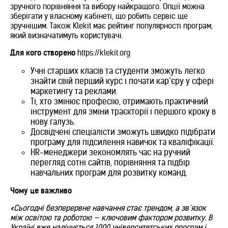
зручного порівняння та вибору найкращого. Опції можна
зберігати у власному кабінеті, що робить сервіс ще
зручнішим. Також Klekit має рейтинг популярності програм,
який визначатимуть користувачі.
Для кого створено
https://klekit.org
Учні старших класів та студенти зможуть легко
знайти свій перший курс і почати кар’єру у сфері
маркетингу та реклами.
Ті, хто змінює професію, отримають практичний
інструмент для зміни траєкторії і першого кроку в
нову галузь.
Досвідчені спеціалісти зможуть швидко підібрати
програму для підсилення навичок та кваліфікації.
HR-менеджери зекономлять час на ручний
перегляд сотні сайтів, порівняння та підбір
навчальних програм для розвитку команд.
Чому це важливо
«Сьогодні безперервне навчання стає трендом, а зв’язок
між освітою та роботою — ключовим фактором розвитку. В
Україні вже налічується 1000 університетських програм і