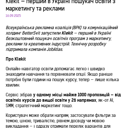
Klekit — перший в Україні пошукач освіти з
маркетингу та реклами
16.09.2025
Всеукраїнська рекламна коаліція (ВРК) та комунікаційний
холдинг BetterSvit запустили
Klekit
— перший в Україні
безкоштовний пошукач освітніх програм з маркетингу,
реклами та креативних індустрій. Технічну розробку
підтримала компанія JobAtlas.
Про Klekit
Онлайн-навігатор освіти допомагає легко і швидко
знаходити навчання та порівнювати опції. Якщо раніше
потрібні були години на пошук курсу, тепер — лише кілька
хвилин.
Сервіс зібрав
у одному місці майже
1000 пропозицій — від
освітніх курсів до вищої освіти
у 26 напрямах
, як-от AI,
SMM, стратегічний маркетинг тощо.
Користувач може обрати напрям, застосувати фільтри за
темою, ціною, тривалістю, рівнем досвіду чи мовою
викладання — і одразу отримати перелік варіантів для