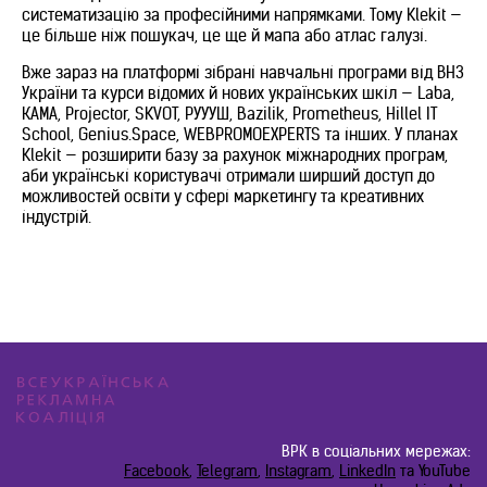
систематизацію за професійними напрямками. Тому Klekit —
це більше ніж пошукач, це ще й мапа або атлас галузі.
Вже зараз на платформі зібрані навчальні програми від ВНЗ
України та курси відомих й нових українських шкіл — Laba,
КАМА, Projector, SKVOT, РУУУШ, Bazilik, Prometheus, Hillel IT
School, Genius.Space, WEBPROMOEXPERTS та інших. У планах
Klekit — розширити базу за рахунок міжнародних програм,
аби українські користувачі отримали ширший доступ до
можливостей освіти у сфері маркетингу та креативних
індустрій.
ВРК в соціальних мережах:
Facebook
,
Telegram
,
Instagram
,
LinkedIn
та YouTube