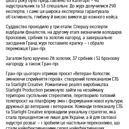
цього року було представлено 93 категорії – 40
індустріальних та 53 спеціальні. До журі долучилися 290
експертів, і саме ця широка експертиза гарантувала
об’єктивність, глибину й високі вимоги до кожного кейса.
Суддівство проходило у три етапи. Спершу експерти
відібрали фіналістів, на другому етапі визначили володарів
бронзових, срібних та золотих нагород, а завершальне
засідання Гранд журі поставило крапку – і обрало
переможця Гран-прі.
Загалом було вручено 28 золотих, 37 срібних і 51 бронзову
нагороду, а також Гран-прі.
Гран-прі цьогоріч отримав проєкт «Ветеран-Холостяк:
змінюючи сприйняття героїв», створений телеканалом СТБ
та Starlight Creative. Романтичне реаліті виробництва
Starlight Production ризикнуло зайти на незайману
територію суспільних стереотипів, перетворило топовий
телепроєкт на платформу змін і формування нової культури,
дружньої до ветеранів і ветеранок. Команди телеканалу СТБ
та Starlight Creative впровадили унікальну стратегію, яка
стала прецедентом не лише для України, а й для світової
індустрії розваг – і зробили це настільки переконливо, що
стали найефективнішими серед найефективніших.