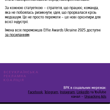
За кожною статуеткою – стратегія, що працює; команда,
яка не побоялась ризикнути; ідея, що прорвалася крізь
медіашум. Це не просто перемоги – це нові орієнтири для
всієї індустрії.
Імена всіх переможців Effie Awards Ukraine 2025 доступні
за посиланням
.
ВРК в соціальних мережах:
Facebook
,
Telegram
,
Instagram
,
LinkedIn
та YouTube
канал –
Unpacking Ads
developed by d2.digital