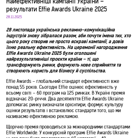
Найефективніші кампанії України –
результати Effie Awards Ukraine 2025
28.11.2025
28 листопада українська рекламно-комунікаційна
індустрія знову зібралася разом, аби почути імена тих, хто
цього року створив не просто яскраві кампанії, а довів
їхню реальну ефективність. На церемонії нагородження
Effie Awards Ukraine 2025 були оголошені
найрезультативніші проєкти країни – ті, що
трансформують ринки, формують нове сприйняття та
створюють користь для бізнесу й суспільства.
Effie Awards – глобальний стандарт ефективності вже
понад 55 років. Сьогодні Effie оцінює ефективність у
всьому світі – 60 програм на 125 ринках. В Україні премія
відзначає 20-річчя. Два десятиліття Effie Awards Ukraine
допомагає ринку визначати орієнтири, формує культуру
оцінки результатів і встановлює стандарти того, що ми
називаємо ефективною рекламою.
Щорічно премія проводиться за міжнародними стандартами
Effie Worldwide. У конкурсній програмі Effie Awards Ukraine