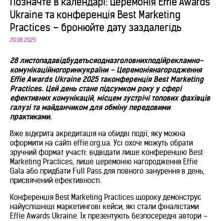
Позначте в календарі: церемонія Effie Awards
Ukraine та конференція Best Marketing
Practices – бронюйте дату заздалегідь
20.08.2025
28
листопада
відбудеться
одна
з
головних
подій
рекламно
-
комунікаційного
ринку
країни
–
Церемонія
нагородження
Effie Awards Ukraine 2025
та
конференція
Best Marketing
Practices.
Цей день стане підсумком року у сфері
ефективних комунікацій, місцем зустрічі топових фахівців
галузі та майданчиком для обміну передовими
практиками.
Вже відкрита акредитація на обидві події, яку можна
оформити на сайті
effie.org.ua
. Усі охочі можуть обрати
зручний формат участі: відвідати лише конференцію Best
Marketing Practices, лише церемонію нагородження Effie
Gala або придбати Full Pass для повного занурення в день,
присвячений ефективності.
Конференція Best Marketing Practices щороку демонструє
найуспішніші маркетингові кейси, які стали фіналістами
Effie Awards Ukraine. Їх презентують безпосередні автори –