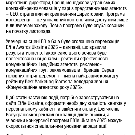
маркетинг-директори, бренд-менеджери українських
компаній-рекламодавців у парі з представниками агентств
– CEO, стратегами чи креативними директорами. Програма
конференції – це унікальний контент, який доступний лише
відвідувачам заходу. Повна програма буде опублікований
на початку листопада.
Увечері на сцені Effie Gala буде оголошено переможців
Effie Awards Ukraine 2025 – кампанії, що вразили
результативністю. Також саме цього вечора буде
презентовано національні рейтинги ефективності
комунікаційних і медійних агентств, рекламно-
комунікаційних груп, рекламодавців і брендів. Серед
головних інтриг церемонії – імена найкращих команд у
рейтингу Best Marketing Teams та володаря звання
«Комунікаційне агентство року 2025».
Щоб стати частиною події, потрібно зареєструватися на
сайті Effie Ukraine, оформити необхідну кількість квитків у
персональному кабінеті та здійснити оплату. Для членів
Всеукраїнської рекламної коаліції діють знижки, а
учасники конкурсної програми Effie Ukraine 2025 можуть
скористатися спеціальними умовами акредитації.