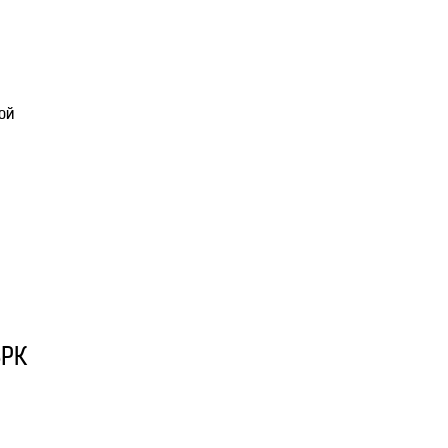
ой
ВРК