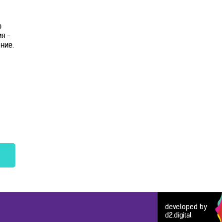
о
я -
ние.
developed by
d2.digital