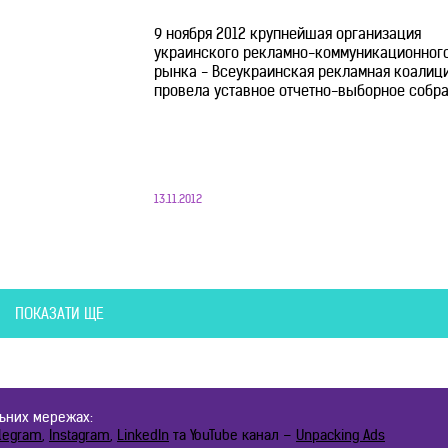
9 ноября 2012 крупнейшая организация
украинского рекламно-коммуникационног
рынка - Всеукраинская рекламная коалици
провела уставное отчетно-выборное собра
13.11.2012
ПОКАЗАТИ ЩЕ
льних мережах:
legram
,
Instagram
,
LinkedIn
та YouTube канал –
Unpacking Ads